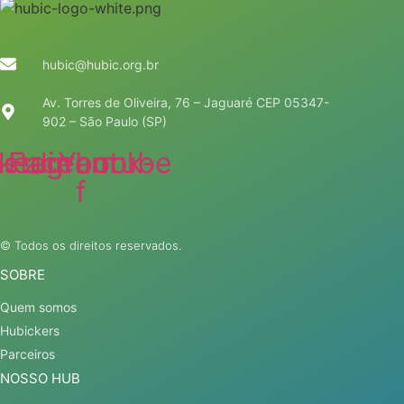
hubic@hubic.org.br
Av. Torres de Oliveira, 76 – Jaguaré CEP 05347-
902 – São Paulo (SP)
nkedin
nstagram
Facebook-
Youtube
f
© Todos os direitos reservados.
SOBRE
Quem somos
Hubickers
Parceiros
NOSSO HUB